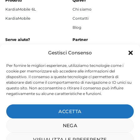
Prodotti
Quiver
KardiaMobile 6L
Chi siamo
KardiaMobile
Contatti
Blog
Serve aiuto?
Partner
+39 3936609248
Gestisci Consenso
Chatta ora
Per fornire le migliori esperienze, utilizziamo tecnologie come i
Supporto
cookie per memorizzare e/o accedere alle informazioni del
Download
dispositivo. Il consenso a queste tecnologie ci permetterà di
elaborare dati come il comportamento di navigazione o ID unici su
Social
questo sito. Non acconsentire o ritirare il consenso può influire
negativamente su alcune caratteristiche e funzioni.
ACCETTA
Termini di servizio
|
Privacy
|
Cookie
NEGA
VISUALIZZA LE PREFERENZE