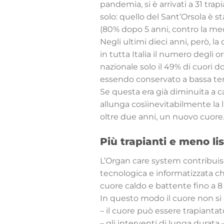
pandemia, si è arrivati a 31 trap
solo: quello del Sant’Orsola è s
(80% dopo 5 anni, contro la med
Negli ultimi dieci anni, però, l
in tutta Italia il numero degli or
nazionale solo il 49% di cuori do
essendo conservato a bassa tem
Se questa era già diminuita a ca
allunga cosìinevitabilmente la 
oltre due anni, un nuovo cuore
Più trapianti e meno li
L’Organ care system contribuisc
tecnologica e informatizzata c
cuore caldo e battente fino a 8 
In questo modo il cuore non si
– il cuore può essere trapianta
– gli interventi di lunga durata