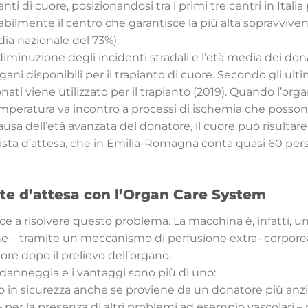
ianti di cuore, posizionandosi tra i primi tre centri in Ital
tabilmente il centro che garantisce la più alta sopravviven
ia nazionale del 73%).
a diminuzione degli incidenti stradali e l’età media dei do
gani disponibili per il trapianto di cuore. Secondo gli ultimi
nati viene utilizzato per il trapianto (2019). Quando l’org
peratura va incontro a processi di ischemia che possono 
usa dell’età avanzata del donatore, il cuore può risultare
lista d’attesa, che in Emilia-Romagna conta quasi 60 per
.
ste d’attesa con l’Organ Care System
e a risolvere questo problema. La macchina è, infatti, u
he – tramite un meccanismo di perfusione extra- corpore
ore dopo il prelievo dell’organo.
 danneggia e i vantaggi sono più di uno:
to in sicurezza anche se proviene da un donatore più anz
 – per la presenza di altri problemi ad esempio vascolari 