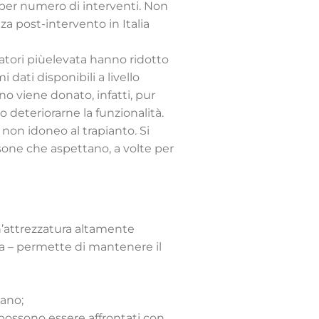
ia per numero di interventi. Non
za post-intervento in Italia
natori piùelevata hanno ridotto
 dati disponibili a livello
ano viene donato, infatti, pur
deteriorarne la funzionalità.
 non idoneo al trapianto. Si
sone che aspettano, a volte per
n’attrezzatura altamente
a – permette di mantenere il
iano;
– possono essere affrontati con