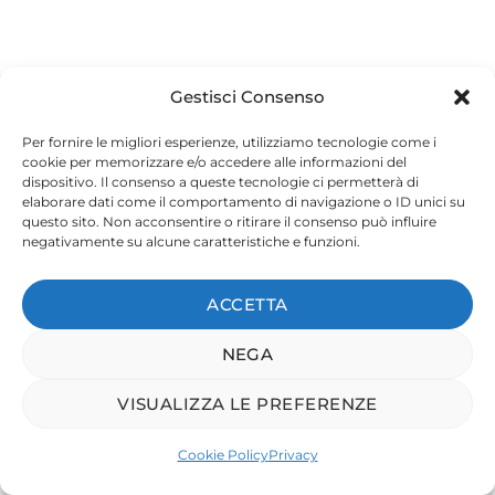
Gestisci Consenso
Per fornire le migliori esperienze, utilizziamo tecnologie come i
cookie per memorizzare e/o accedere alle informazioni del
dispositivo. Il consenso a queste tecnologie ci permetterà di
Prodotti
Quiver
elaborare dati come il comportamento di navigazione o ID unici su
questo sito. Non acconsentire o ritirare il consenso può influire
KardiaMobile 6L
Chi siamo
negativamente su alcune caratteristiche e funzioni.
KardiaMobile
Contatti
Blog
ACCETTA
Serve aiuto?
Partner
NEGA
+39 3936609248
Chatta ora
VISUALIZZA LE PREFERENZE
Supporto
Cookie Policy
Privacy
Download