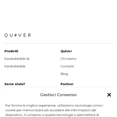
Prodotti
Quiver
KardiaMobile 6L
Chi siamo
KardiaMobile
Contatti
Blog
Serve aiuto?
Partner
+39 3936609248
Gestisci Consenso
Chatta ora
Per fornire le migliori esperienze, utilizziamo tecnologie come i
Supporto
cookie per memorizzare e/o accedere alle informazioni del
Download
dispositivo. Il consenso a queste tecnologie ci permetterà di