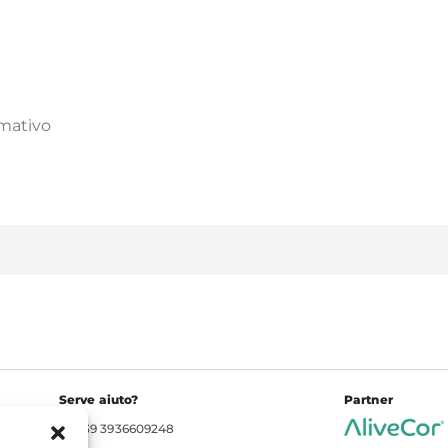
rmativo
Serve aiuto?
Partner
+39 3936609248