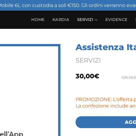
obile 6L con custodia a soli €150. Gli ordini verranno evas
HOME
KARDIA
SERVIZI
EVIDENCE
Assistenza It
SERVIZI
30,00
€
IVA inc
PROMOZIONE: L'offerta pr
La confezione include a
AGG