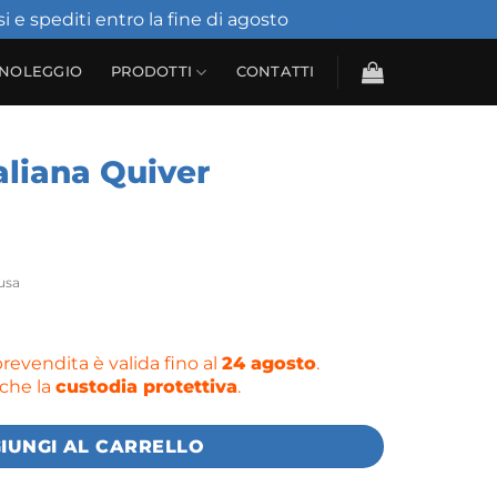
i e spediti entro la fine di agosto
Ignora
NOLEGGIO
PRODOTTI
CONTATTI
aliana Quiver
lusa
evendita è valida fino al
24 agosto
.
nche la
custodia protettiva
.
IUNGI AL CARRELLO