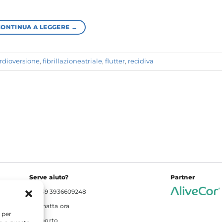
CONTINUA A LEGGERE
→
rdioversione
,
fibrillazioneatriale
,
flutter
,
recidiva
Serve aiuto?
Partner
+39 3936609248
Chatta ora
 per
Supporto