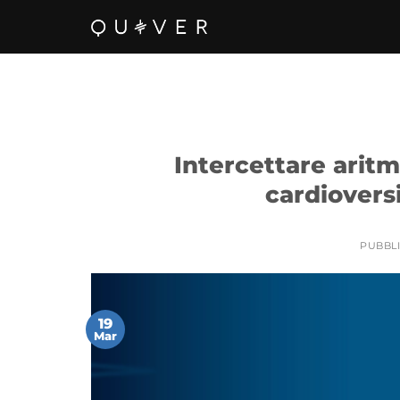
Salta
ai
contenuti
Intercettare aritm
cardiovers
PUBBLI
19
Mar