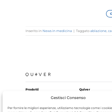
Inserito in
News in medicina
|
Taggato
ablazione
,
ca
Prodotti
Quiver
KardiaMobile 6L
Chi siamo
Gestisci Consenso
KardiaMobile
Contatti
Per fornire le migliori esperienze, utilizziamo tecnologie come i cookie
Blog