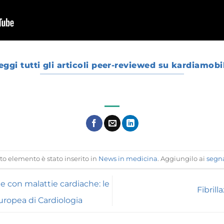
eggi tutti gli articoli peer-reviewed su kardiamobi
o elemento è stato inserito in
News in medicina
. Aggiungilo ai
segna
 con malattie cardiache: le
Fibrill
Europea di Cardiologia