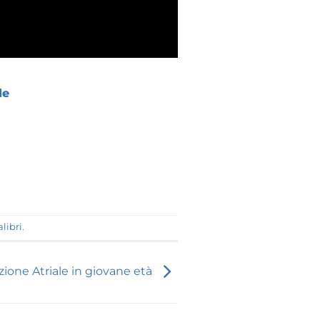
le
libri
.
azione Atriale in giovane età