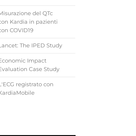
Misurazione del QTc
con Kardia in pazienti
con COVID19
Lancet: The IPED Study
Economic Impact
Evaluation Case Study
L'ECG registrato con
KardiaMobile