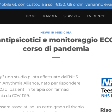
obile 6L con custodia a soli €150. Gli ordini verranno evas
HOME
KARDIA
SERVIZI
EVIDENCE
NEWS IN MEDICINA
ntipsicotici e monitoraggio ECG
corso di pandemia
y”
: uno studio pilota effettuato dall’NHS
n Arrythmia Alliance, nato per rispondere
CG di pazienti in terapia con farmaci
mia da COVID19.
essere associati ad un certo grado di rischio
Riso