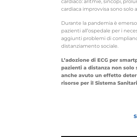
cardiaco: aritmie, sincopi, pro
cardiaca improvvisa sono solo alc
Durante la pandemia è emerso i
pazienti all’ospedale per i nece
aggiunti problemi di compliance
distanziamento sociale.
L’adozione di ECG per smartp
pazienti a distanza non solo s
anche avuto un effetto deter
risorse per il Sistema Sanitar
S