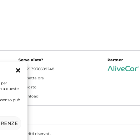
Serve aiuto?
Partner
+39 3936609248
Chatta ora
 per
Supporto
so a queste
Download
consenso può
ERENZE
 - Tutti i diritti riservati.