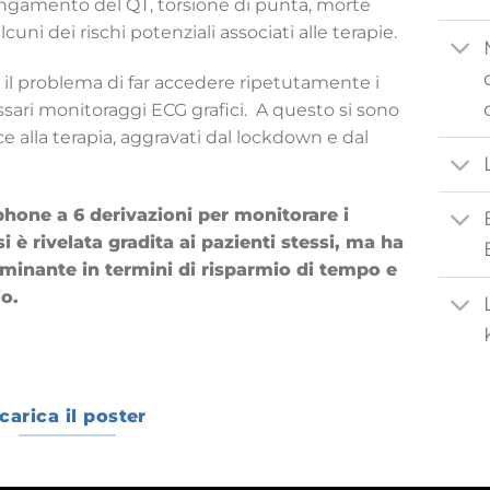
lungamento del QT, torsione di punta, morte
uni dei rischi potenziali associati alle terapie.
l problema di far accedere ripetutamente i
ssari monitoraggi ECG grafici. A questo si sono
 alla terapia, aggravati dal lockdown e dal
hone a 6 derivazioni per monitorare i
i è rivelata gradita ai pazienti stessi, ma ha
minante in termini di risparmio di tempo e
io.
carica il poster