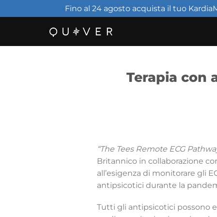
Fino al 24 agosto acquista il tuo KardiaM
Salta
ai
contenuti
Terapia con a
“The Tees Remote ECG Pathwa
Britannico in collaborazione co
all’esigenza di monitorare gli E
antipsicotici durante la pande
Tutti gli antipsicotici possono 