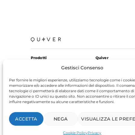
Prodotti
Quiver
KardiaMobile 6L
Chi siamo
Gestisci Consenso
KardiaMobile
Contatti
Per fornire le migliori esperienze, utilizziamo tecnologie come i cookie
Blog
memorizzare e/o accedere alle informazioni del dispositivo. Il consen
tecnologie ci permetterà di elaborare dati come il comportamento di
navigazione o ID unici su questo sito. Non acconsentire o ritirare il 
influire negativamente su alcune caratteristiche e funzioni.
Termini di servizio
|
Privacy
|
Cookie
ACCETTA
NEGA
VISUALIZZA LE PREF
Copyright 2024 © Quiver di Luca Poggesi - p.iva 03557621202
Cookie Policy
Privacy