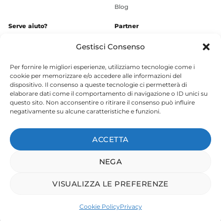
Blog
Serve aiuto?
Partner
+39 3936609248
Gestisci Consenso
Chatta ora
Per fornire le migliori esperienze, utilizziamo tecnologie come i
Supporto
cookie per memorizzare e/o accedere alle informazioni del
Download
dispositivo. Il consenso a queste tecnologie ci permetterà di
elaborare dati come il comportamento di navigazione o ID unici su
Social
questo sito. Non acconsentire o ritirare il consenso può influire
negativamente su alcune caratteristiche e funzioni.
ACCETTA
Termini di servizio
|
Privacy
|
Cookie
NEGA
VISUALIZZA LE PREFERENZE
Copyright 2024 © Quiver di Luca Poggesi - p.iva 03557621202 - Tutti
i diritti riservati.
Cookie Policy
Privacy