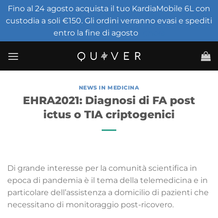
Fino al 24 agosto acquista il tuo KardiaMobile 6L con
custodia a soli €150. Gli ordini verranno evasi e spediti
entro la fine di agosto
Ignora
Salta
ai
contenuti
NEWS IN MEDICINA
EHRA2021: Diagnosi di FA post
ictus o TIA criptogenici
Di grande interesse per la comunità scientifica in
epoca di pandemia è il tema della telemedicina e in
particolare dell’assistenza a domicilio di pazienti che
necessitano di monitoraggio post-ricovero.