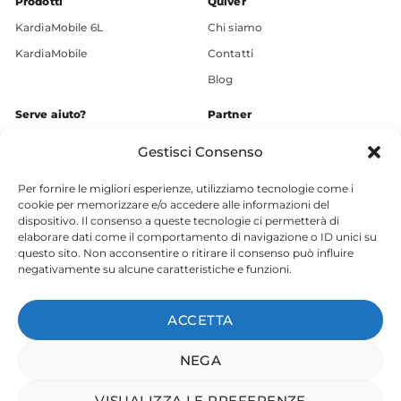
Prodotti
Quiver
KardiaMobile 6L
Chi siamo
KardiaMobile
Contatti
Blog
Serve aiuto?
Partner
+39 3936609248
Gestisci Consenso
Chatta ora
Per fornire le migliori esperienze, utilizziamo tecnologie come i
Supporto
cookie per memorizzare e/o accedere alle informazioni del
Download
dispositivo. Il consenso a queste tecnologie ci permetterà di
elaborare dati come il comportamento di navigazione o ID unici su
Social
questo sito. Non acconsentire o ritirare il consenso può influire
negativamente su alcune caratteristiche e funzioni.
ACCETTA
Termini di servizio
|
Privacy
|
Cookie
NEGA
VISUALIZZA LE PREFERENZE