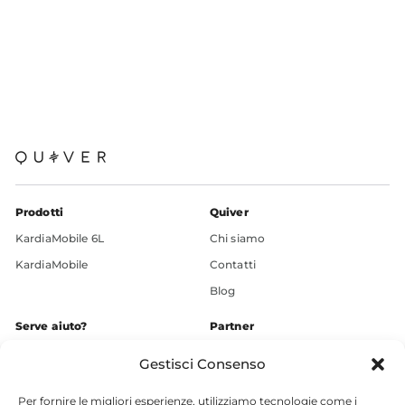
Prodotti
Quiver
KardiaMobile 6L
Chi siamo
KardiaMobile
Contatti
Blog
Serve aiuto?
Partner
+39 3936609248
Gestisci Consenso
Chatta ora
Per fornire le migliori esperienze, utilizziamo tecnologie come i
Supporto