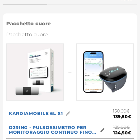
Pacchetto cuore
Pacchetto cuore
150,00
€
KARDIAMOBILE 6L X1
139,50
€
135,00
€
O2RING - PULSOSSIMETRO PER
MONITORAGGIO CONTINUO FINO A
124,50
€
16 ORE X1