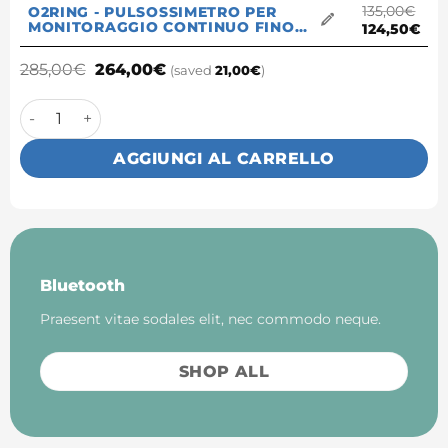
135,00
€
O2RING - PULSOSSIMETRO PER
MONITORAGGIO CONTINUO FINO A
124,50
€
16 ORE X1
285,00
€
264,00
€
(saved
21,00
€
)
Pacchetto cuore quantità
AGGIUNGI AL CARRELLO
Bluetooth
Praesent vitae sodales elit, nec commodo neque.
SHOP ALL