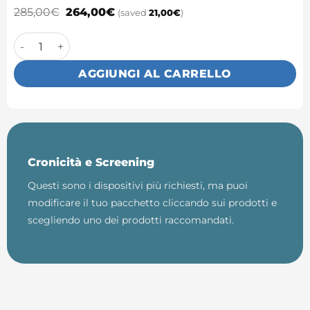
285,00
€
264,00
€
(saved
21,00
€
)
Pacchetto cuore quantità
AGGIUNGI AL CARRELLO
Cronicità e Screening
Questi sono i dispositivi più richiesti, ma puoi
modificare il tuo pacchetto cliccando sui prodotti e
scegliendo uno dei prodotti raccomandati.