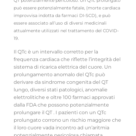
QT potenzialmente pericoloso. Un QTc prolungato
può essere potenzialmente fatale, (morte cardiaca
improvvisa indotta da farmaci DI-SCD), e può
essere associato all’uso di diversi medicinali
attualmente utilizzati nel trattamento del COVID-
19.
Il QTc è un intervallo corretto per la
frequenza cardiaca che riflette l’integrità del
sistema di ricarica elettrica del cuore. Un
prolungamento anomalo del QTc può
derivare da sindrome congenita del QT
lungo, diversi stati patologici, anomalie
elettrolitiche e oltre 100 farmaci approvati
dalla FDA che possono potenzialmente
prolungare il QT . I pazienti con un QTc
prolungato corrono un rischio maggiore che
il loro cuore vada incontro ad un’aritmia
potenzialmente pericolosa chiamata