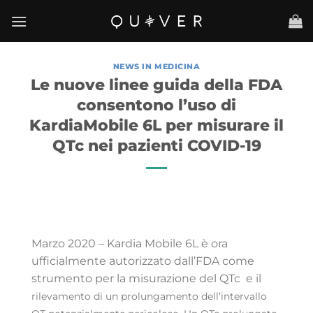
Salta
ai
contenuti
NEWS IN MEDICINA
Le nuove linee guida della FDA
consentono l’uso di
KardiaMobile 6L per misurare il
QTc nei pazienti COVID-19
Marzo 2020 – Kardia Mobile 6L è ora
ufficialmente autorizzato dall’FDA come
strumento per la misurazione del QTc e il
rilevamento di un prolungamento dell’intervallo