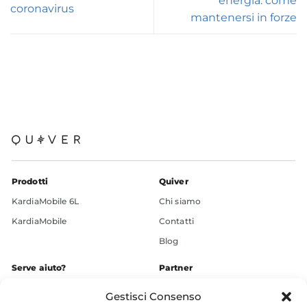
energia: come
coronavirus
mantenersi in forze
Prodotti
Quiver
KardiaMobile 6L
Chi siamo
KardiaMobile
Contatti
Blog
Serve aiuto?
Partner
+39 3936609248
Gestisci Consenso