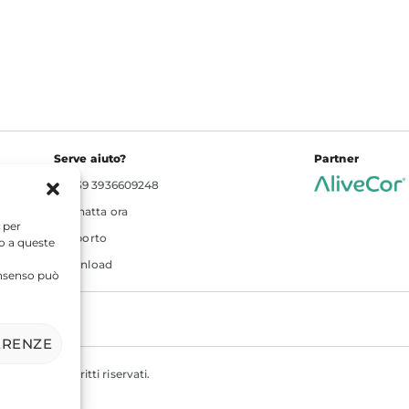
Serve aiuto?
Partner
+39 3936609248
Chatta ora
 per
Supporto
so a queste
Download
consenso può
ERENZE
 - Tutti i diritti riservati.