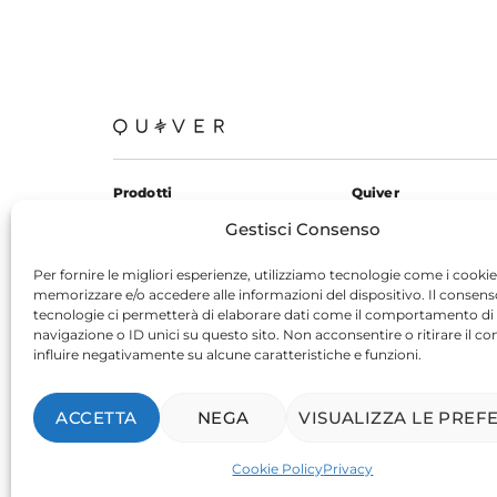
Prodotti
Quiver
KardiaMobile 6L
Chi siamo
Gestisci Consenso
KardiaMobile
Contatti
Per fornire le migliori esperienze, utilizziamo tecnologie come i cookie
Blog
memorizzare e/o accedere alle informazioni del dispositivo. Il consen
tecnologie ci permetterà di elaborare dati come il comportamento di
navigazione o ID unici su questo sito. Non acconsentire o ritirare il 
influire negativamente su alcune caratteristiche e funzioni.
Termini di servizio
|
Privacy
|
Cookie
ACCETTA
NEGA
VISUALIZZA LE PREF
Copyright 2024 © Quiver di Luca Poggesi - p.iva 03557621202
Cookie Policy
Privacy